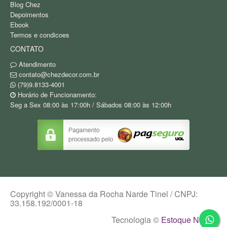
Blog Chez
Depoimentos
Ebook
Termos e condicoes
CONTATO
Atendimento
contato@chezdecor.com.br
(79)9.8133-4001
Horário de Funcionamento:
Seg a Sex 08:00 às 17:00h / Sábados 08:00 às 12:00h
Copyright © Vanessa da Rocha Narde Tinel / CNPJ:
33.158.192/0001-18
Tecnologia ©
Estoque NOW
.