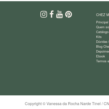
CHEZ M
Principal
Quem s
Catálogo
Kits
Dúvidas 
Blog Che
Depoime
Ebook
Termos e
Copyright © Vanessa da Rocha Narde Tinel / C