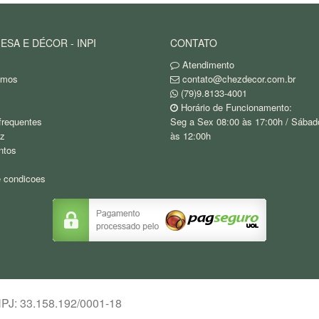
ESA E DÉCOR - INPI
CONTATO
Atendimento
omos
contato@chezdecor.com.br
(79)9.8133-4001
Horário de Funcionamento:
frequentes
Seg a Sex 08:00 às 17:00h / Sábad
z
às 12:00h
ntos
 condicoes
NPJ: 33.158.192/0001-18